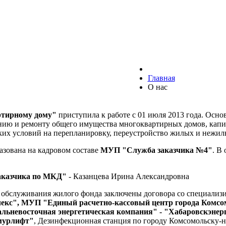
Главная
О нас
ртирному дому"
приступила к работе с 01 июля 2013 года. Осн
нию и ремонту общего имущества многоквартирных домов, капи
их условий на перепланировку, переустройство жилых и нежил
азована на кадровом составе
МУП "Служба заказчика №4"
. В
казчика по МКД"
- Казанцева Ирина Александровна
 обслуживания жилого фонда заключены договора со специализ
кс", МУП "Единый расчетно-кассовый центр города Комс
льневосточная энергетическая компания" - "Хабаровскэне
мурлифт"
, Дезинфекционная станция по городу Комсомольску-