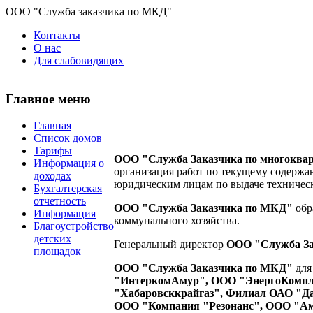
ООО "Служба заказчика по МКД"
Контакты
О нас
Для слабовидящих
Главное меню
Главная
Список домов
Тарифы
ООО "Служба Заказчика по многоква
Информация о
организация работ по текущему содержа
доходах
юридическим лицам по выдаче техническ
Бухгалтерская
отчетность
ООО "Служба Заказчика по МКД"
обр
Информация
коммунального хозяйства.
Благоустройство
детских
Генеральный директор
ООО "Служба За
площадок
ООО "Служба Заказчика по МКД"
для
"ИнтеркомАмур", ООО "ЭнергоКомпле
"Хабаровсккрайгаз", Филиал ОАО "Да
ООО "Компания "Резонанс", ООО "А