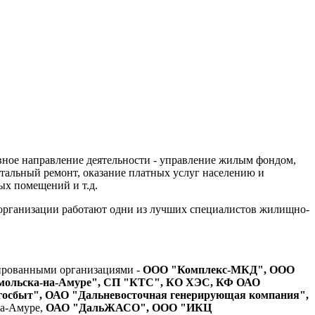
овное направление деятельности - управление жилым фондом,
тальный ремонт, оказание платных услуг населению и
ых помещений и т.д.
 организации работают одни из лучших специалистов жилищно-
ированными организациями -
ООО "Комплекс-МКД", ООО
омольска-на-Амуре", СП "КТС", КО ХЭС, КФ ОАО
ргосбыт", ОАО "Дальневосточная генерирующая компания",
на-Амуре,
ОАО "ДальЖАСО", ООО "ИКЦ